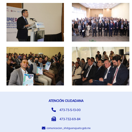
ATENCIÓN CIUDADANA
473-73-5-13-00
473-732-69-84
comunicacion_sh@guanajuato.gob.mx